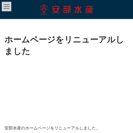
コ
ナ
ン
ビ
テ
ゲ
ン
ー
ツ
シ
へ
ョ
ス
ン
ホームページをリニューアルし
キ
に
ッ
移
ました
プ
動
安部水産のホームページをリニューアルしました。