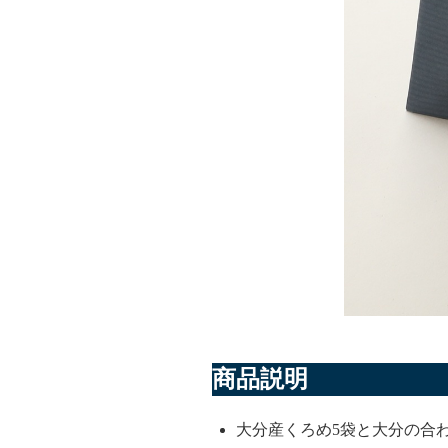
商品説明
大分産くろめ5袋と大分の合