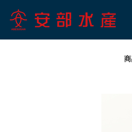
コ
ナ
ン
ビ
テ
ゲ
ン
ー
ツ
シ
へ
ョ
ス
ン
キ
に
ッ
移
商
プ
動