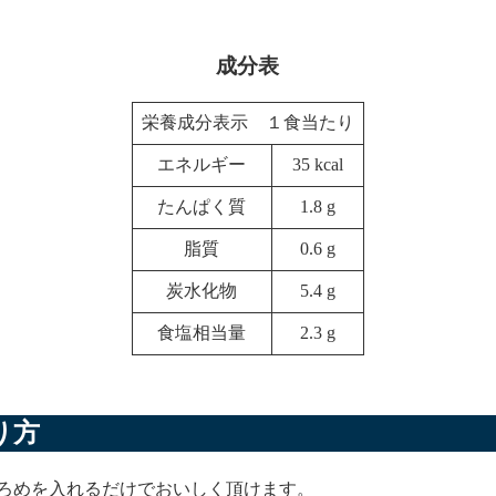
成分表
栄養成分表示 １食当たり
エネルギー
35 kcal
たんぱく質
1.8 g
脂質
0.6 g
炭水化物
5.4 g
食塩相当量
2.3 g
り方
ろめを入れるだけでおいしく頂けます。