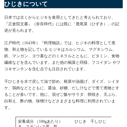
ひじきについて
日本では古くからヒジキを食用としてきたと考えられており、
『正倉院文書』（奈良時代）には既に「鹿尾菜（ひずき）」の記
述が見られます。
江戸時代（1643年）『料理物語』では、ヒジキの料理として煮
物、和え物を記している ヒジキはカルシウム、マグネシウム、
鉄、マンガン、ヨウ素などのミネラルとともに、ビタミン、食物
繊維などを含んでいます。また他の褐藻と同様、フコイダン やフ
コキサンチンを含む点でも注目されています。
干ひじきを水で戻して油で炒め、根菜や油揚げ、ダイズ、シイタ
ケ、鶏肉などとともに、醤油、砂糖、だし汁などで煮て煮物とす
ることが多いです。他に、混ぜご飯やサラダ、卵焼き、天ぷら、
白和え、酢の物、味噌汁などさまざまな料理に利用されていま
す。
栄養成分 （100gあたり） ひじき 干しひじ
き ステンレス釜 乾