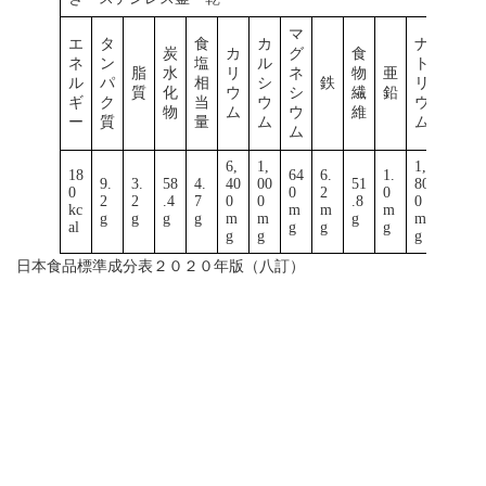
マ
エ
タ
食
カ
ナ
炭
カ
グ
食
ネ
ン
塩
ル
ト
脂
水
リ
ネ
物
亜
ル
パ
相
シ
鉄
リ
質
化
ウ
シ
繊
鉛
ギ
ク
当
ウ
ウ
物
ム
ウ
維
ー
質
量
ム
ム
ム
6,
1,
1,
18
64
6.
1.
9.
3.
58
4.
40
00
51
80
0
0
2
0
2
2
.4
7
0
0
.8
0
kc
m
m
m
g
g
g
g
m
m
g
m
al
g
g
g
g
g
g
日本食品標準成分表２０２０年版（八訂）