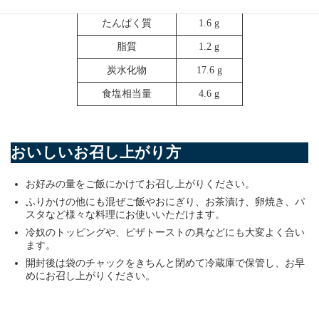
たんぱく質
1.6 g
脂質
1.2 g
炭水化物
17.6 g
食塩相当量
4.6 g
おいしいお召し上がり方
お好みの量をご飯にかけてお召し上がりください。
ふりかけの他にも混ぜご飯やおにぎり、お茶漬け、卵焼き、パ
スタなど様々な料理にお使いいただけます。
冷奴のトッピングや、ピザトーストの具などにも大変よく合い
ます。
開封後は袋のチャックをきちんと閉めて冷蔵庫で保管し、お早
めにお召し上がりください。